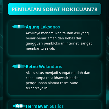
PENILAIAN SOBAT HOKICUAN78
🫅
Agung Laksonoṣ
Akhirnya menemukan tautan asli yang
benar-benar aman dan bebas dari
gangguan pemblokiran internet, sangat
membantu sekali.
🤴
Retno Wulandariṣ
Akses situs menjadi sangat mudah dan
cepat tanpa rasa khawatir berkat
penggunaan alamat resmi yang
terpercaya ini.
👸🏿
Hermawan Susiloṣ