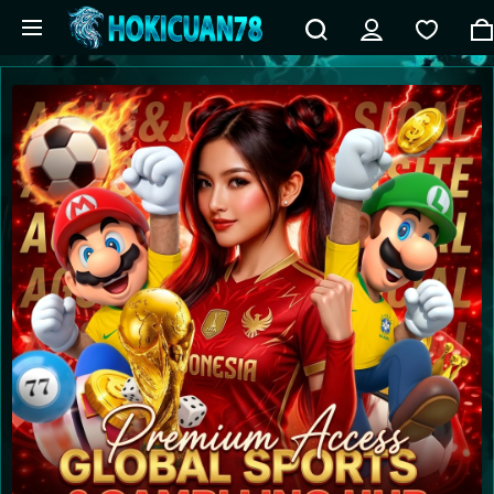
Skip to main content